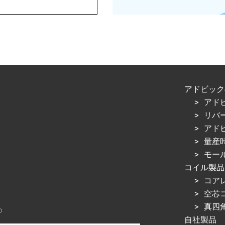
アドビック
アド
リバ
アド
量産
モー
コイル製品
コア
空芯
真四
D
自社製品