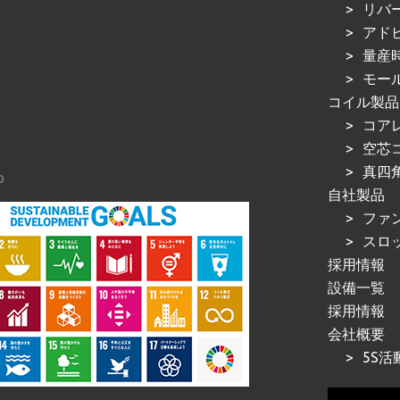
リバ
アド
量産
モー
コイル製品
コア
空芯
真四
D
自社製品
ファ
スロ
採用情報
設備一覧
採用情報
会社概要
5S活