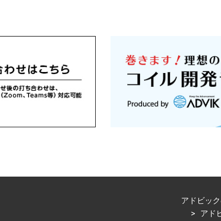
アドビック
アド