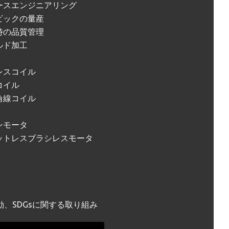
ースエンジニアリング
ビックの量産
時の品質管理
ルド加工
レスコイル
コイル
角線コイル
ンモータ
ットレスブラシレスモータ
動、SDGsに関する取り組み