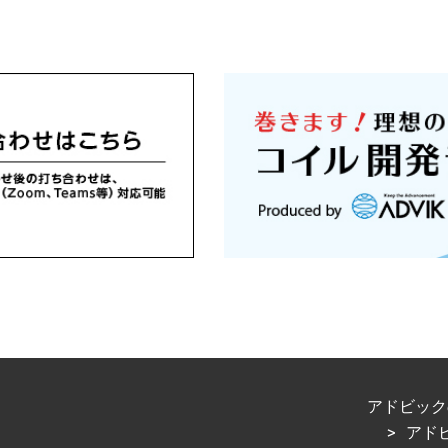
アドビック
アド