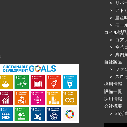
リバ
アド
量産
モー
コイル製品
コア
空芯
真四
D
自社製品
ファ
スロ
採用情報
設備一覧
採用情報
会社概要
5S活