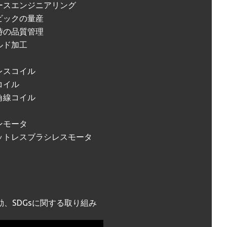
ースエンジニアリング
ビックの量産
時の品質管理
ルド加工
レスコイル
コイル
角線コイル
ンモータ
ットレスブラシレスモータ
動、SDGsに関する取り組み