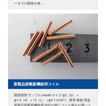
ータでの開発を検 …
新製品搭載新機能用コイル
開発期間 サンプル1week サイズ φ2（D）ｘ
φ1.4（d）ｘ15（L）（φ0.1×256T） 業界 眼鏡 用途
新製品搭載新機能用 内径が細くコイル厚みが薄いう