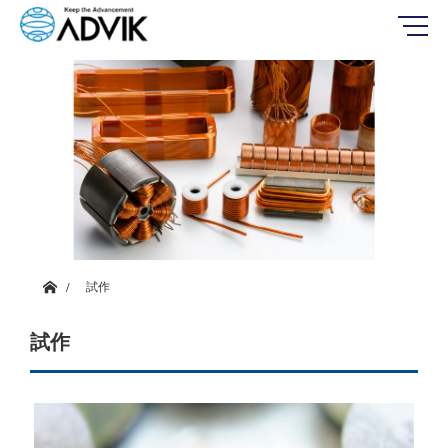
ホーム
試作
試作