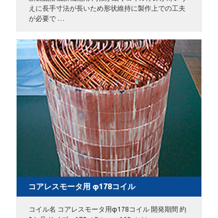
えに長手寸法が長いため形状維持に製作上での工夫
が必要で …
コアレスモータ用 φ178コイル
コイル名 コアレスモータ用φ178コイル 開発期間 約