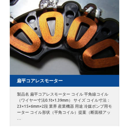
扁平コアレスモーター
製品名 扁平コアレスモーター コイル 平角線コイル
（ワイヤー寸法0.1t×1.39mm） サイズ コイル寸法：
23×15×6mm×2段 業界 産業機器 用途 冷媒ポンプ用モ
ーター コイル形状（平角コイル）提案（断面積アッ
…