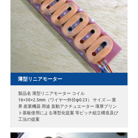
薄型リニアモーター
製品名 薄型リニアモーター コイル
16×30×2.5mm（ワイヤー外径φ0.23） サイズ ― 業
界 産業機器 用途 直動アクチュエーター 薄厚プリン
ト基板使用による薄型化提案 等ピッチ組立構造及び
工法の提案