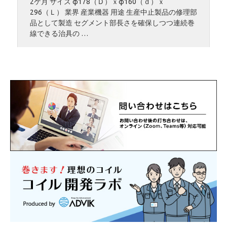
2ケ月 サイズ φ178（Ｄ）ｘφ160（ｄ）ｘ
296（Ｌ） 業界 産業機器 用途 生産中止製品の修理部
品として製造 セグメント部長さを確保しつつ連続巻
線できる治具の …