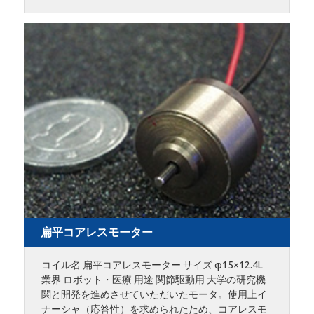
扁平コアレスモーター
コイル名 扁平コアレスモーター サイズ φ15×12.4L
業界 ロボット・医療 用途 関節駆動用 大学の研究機
関と開発を進めさせていただいたモータ。使用上イ
ナーシャ（応答性）を求められたため、コアレスモ