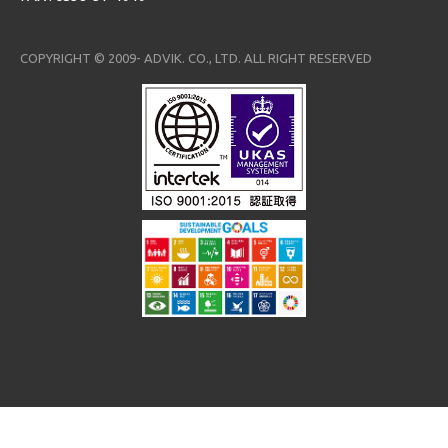
COPYRIGHT © 2009- ADVIK. CO., LTD. ALL RIGHT RESERVED